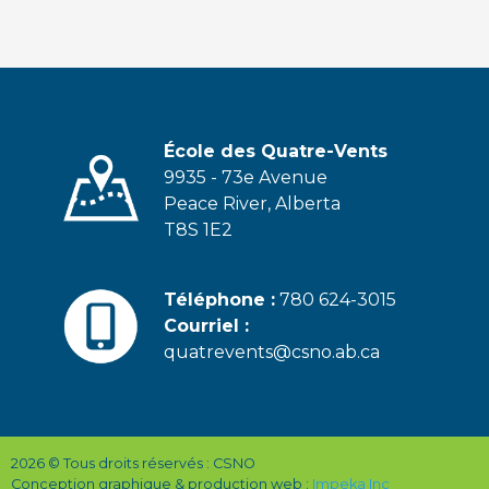
École des Quatre-Vents
9935 - 73e Avenue
Peace River, Alberta
T8S 1E2
Téléphone :
780 624-3015
Courriel :
quatrevents@csno.ab.ca
2026 © Tous droits réservés : CSNO
Conception graphique & production web :
Impeka Inc