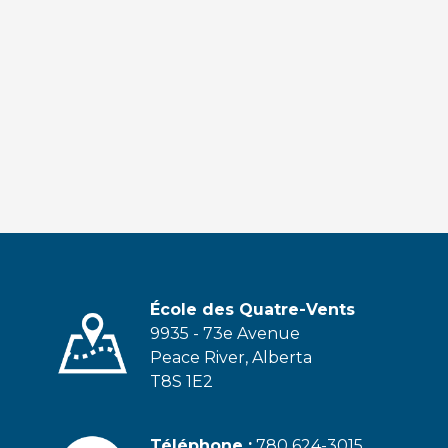
École des Quatre-Vents
9935 - 73e Avenue
Peace River, Alberta
T8S 1E2
Téléphone :
780 624-3015