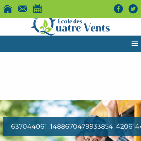
637044061_1488670479933854_420614