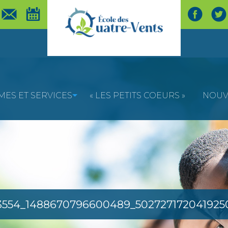
ES ET SERVICES
« LES PETITS COEURS »
NOUV
3554_1488670796600489_502727172041925